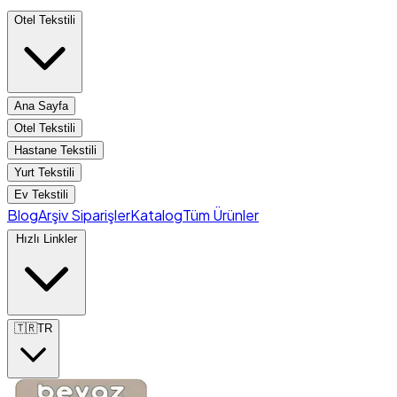
Otel Tekstili
Ana Sayfa
Otel Tekstili
Hastane Tekstili
Yurt Tekstili
Ev Tekstili
Blog
Arşiv Siparişler
Katalog
Tüm Ürünler
Hızlı Linkler
🇹🇷
TR