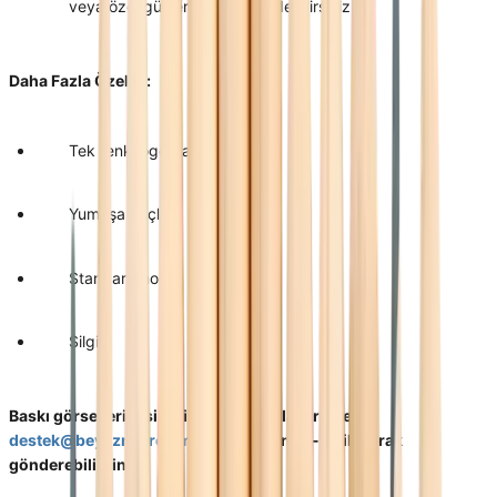
veya özel günlerde hediye edebilirsiniz.
Daha Fazla Özellik:
Tek renk logo baskı
Yumuşak uçlu
Standart model
Silgili
Baskı görsellerini sipariş numaranızla birlikte
destek@beyaznevresim.com
adresine e-mail olarak
gönderebilirsiniz.