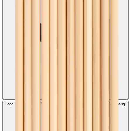
Logo Baskılı Naturel Vernikli Kurşun Kalem toplu siparişi verirken hangi
bilgiler gereklidir?