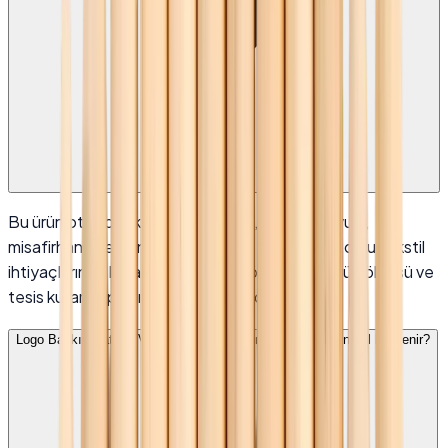
Bu ürün otel, butik otel, apart otel, pansiyon, yurt,
misafirhane ve benzeri konaklama tesislerinin toplu tekstil
ihtiyaçlarında kullanılabilir. Sipariş öncesinde ürün ölçüsü ve
tesis kullanım planı kontrol edilmelidir.
Logo Baskılı Naturel Vernikli Kurşun Kalem toptan fiyatı nasıl belirlenir?