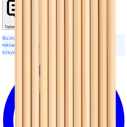
Toptan Fiyat İste
Bu ürün için doğrudan üreticiden teklif alabilir, proje
miktarına göre özel ölçü, gramaj ve adet bazlı fiyat
isteyebilirsiniz.