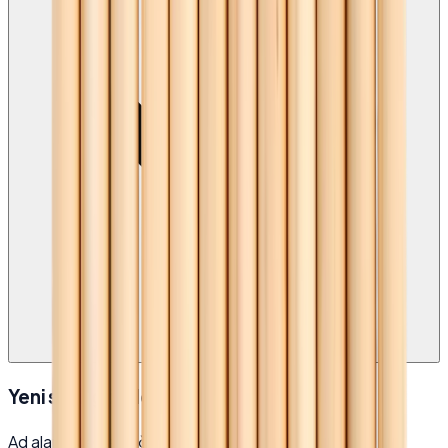
Yeni soru gönder
Ad alanı isteğe bağlıdır. Soru alanı zorunludur.