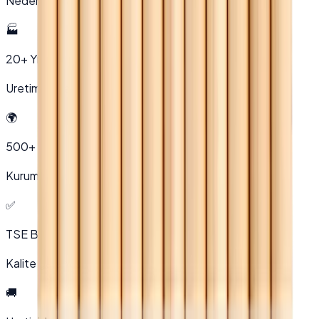
Neden Beyaz Nevresim?
🏭
20+ Yıl
Uretim deneyimi
🌍
500+
Kurumsal müşteri
✅
TSE Belgeli
Kalite garantisi
🚚