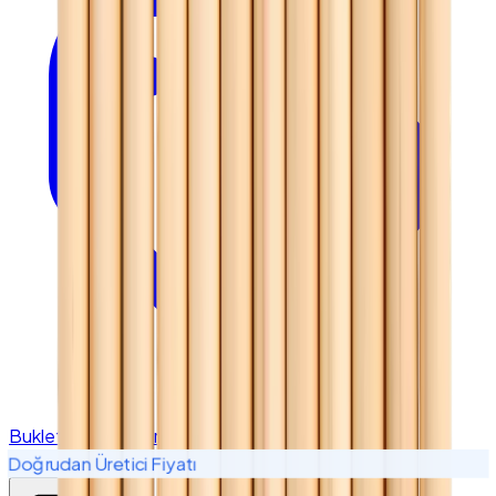
Buklet Malzemeleri
Doğrudan Üretici Fiyatı