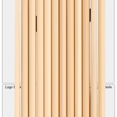
Logo Baskılı Naturel Vernikli Kurşun Kalem hangi ölçü ve seçeneklerle
sunulur?