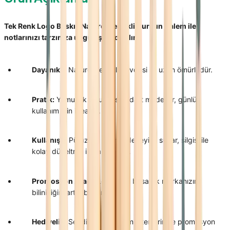
Tek Renk Logo Baskılı Naturel Vernikli Kurşun Kalem ile
notlarınızı tarzınıza uygun şekilde alın!
Dayanıklı:
Naturel vernikli gövdesi ile uzun ömürlüdür.
Pratik:
Yumuşak uçlu ve standart modeldir, günlük
kullanım için idealdir.
Kullanışlı:
Pürüzsüz yazma deneyimi sunar, silgisi ile
kolay düzeltme imkanı sağlar.
Promosyon Aracı:
Logonuzu basarak markanızın
bilinirliğini artırabilirsiniz.
Hediyelik:
Sevdiklerinize ve müşterilerinize promosyon