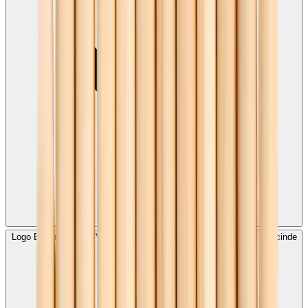
Logo Baskılı Naturel Vernikli Kurşun Kalem bakım ve yıkama sürecinde
nelere dikkat edilmelidir?