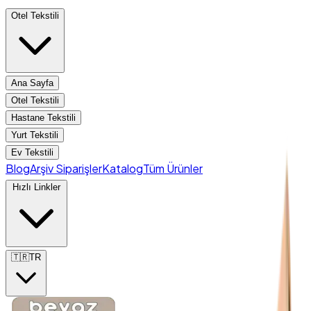
Otel Tekstili
Ana Sayfa
Otel Tekstili
Hastane Tekstili
Yurt Tekstili
Ev Tekstili
Blog
Arşiv Siparişler
Katalog
Tüm Ürünler
Hızlı Linkler
🇹🇷
TR