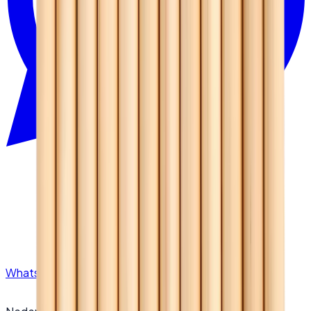
WhatsApp
0532 776 40 80
Canlı Destek
Temsilciyle konuş