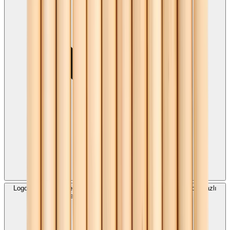
Logo Baskılı Naturel Vernikli Kurşun Kalem numune veya proje bazlı
değerlendirme için uygun mudur?