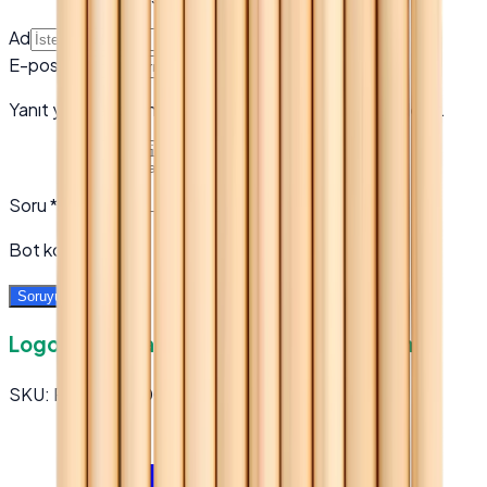
Ad
E-posta *
Yanıt yayınlandığında bu adrese bilgilendirme gönderilir.
Soru
*
Bot koruması
Soruyu Gönder
Logo Baskılı Naturel Vernikli Kurşun Kalem
SKU:
PT42-KK-005