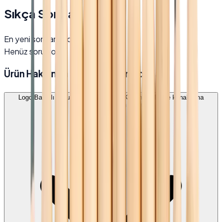
Sıkça Sorulan Sorular
En yeni sorular önce gösterilir
Henüz soru yok.
Ürün Hakkında Sıkça Sorulan Sorular
Logo Baskılı Naturel Vernikli Kurşun Kalem oteller ve konaklama
tesisleri için uygun mudur?