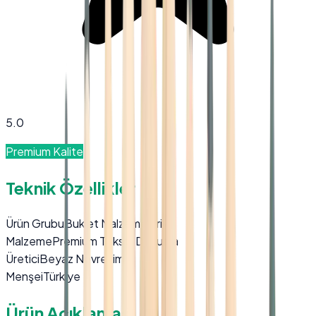
5.0
Premium Kalite
Teknik Özellikler
Ürün Grubu
Buklet Malzemeleri
Malzeme
Premium Tekstil Dokuma
Üretici
Beyaz Nevresim
Menşei
Türkiye
Ürün Açıklaması