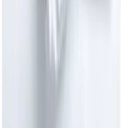
Kategoriler
Yurt Tekstili
Yurt Nevresim Takımı
Yurt Çarşafı
Yurt Yastığı
Yurt Yorganı
Toptan Havlu
Hesaplama Araçları
Otel için Hesapla
Hastane için Hesapla
Yurt için Hesapla
Ev için Hesapla
İletişim