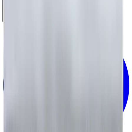
Canlı Destek
Şu an çevrimiçi