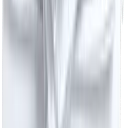
Kurumsal
Hakkımızda
Tahsilat
Referanslar
Blog
Sözlük
İletişim
Sitemap
Otel Tekstili Toptan Fiyat Listesi