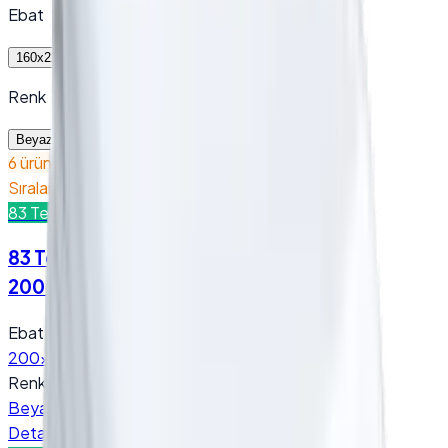
Ebat
160x220 cm
200x220 cm
Renk
Beyaz
6 ürün bulundu
Sıralama
83 Tel Nevresim - (Sade…
83 Tel Nevresim - (Sadece Nevresim) -
200x220 cm / Beyaz
Ebat
:
200x220 cm
Renk
:
Beyaz
Detay
Teklif Al