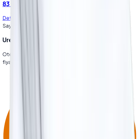
83 Tel Otel Nevresim - (Sadece Nevresim)
Detay
Teklif Al
Sayfa
1
/
1
Ureticiden Toptan Fiyat Almak Ister misiniz?
Otel, hastane ve kurumsal alimlarda dogrudan uretici
fiyatlari ve proje bazli teklif sunuyoruz.