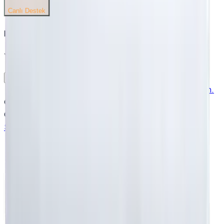
Canlı Destek
Bülten
Yeni ürün ve kampanyalardan ilk siz haberdar olun.
Kampanya ve bilgilendirme e-postaları almak istiyorum.
©
2026
Beyaz Nevresim.
Tüm hakları saklıdır.
Güvenli Ödeme
VISA
MC
TROY
İyzico
Param
Sözlük
Yasal Evraklar
Sitemap