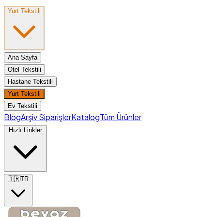
Yurt Tekstili
Ana Sayfa
Otel Tekstili
Hastane Tekstili
Yurt Tekstili
Ev Tekstili
Blog
Arşiv Siparişler
Katalog
Tüm Ürünler
Hızlı Linkler
🇹🇷
TR