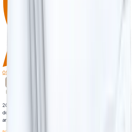
0532 776 40 80
Üreticiden Fiyat Al
2005'ten bu yana otel, hastane ve yurt tekstilinde
dogrudan uretici ve guvenilir tedarik ortagi. Kalite, sureklilik
and dogru fiyat bir arada.
%100 Pamuk
Yerli Üretim
20+ Yıl Deneyim
Otel Tekstili