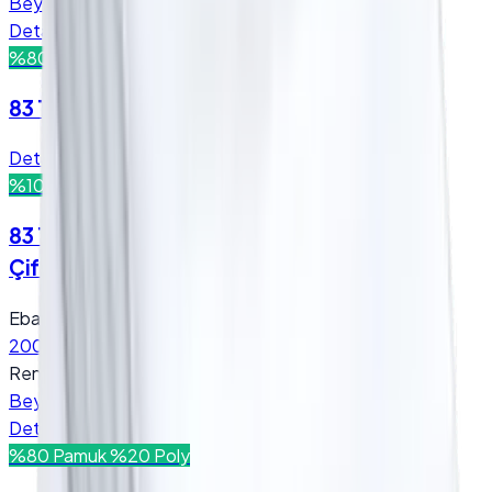
Beyaz
Detay
Teklif Al
%80 Pamuk %20 Poly
83 Tel Nevresim - (Sadece Nevresim)
Detay
Teklif Al
%100 Pamuk
200x220 cm
83 Tel Otel Nevresim - (Sadece Nevresim) -
Çift Kişilik - 200x220 cm / Beyaz
Ebat
:
200x220 cm
Renk
:
Beyaz
Detay
Teklif Al
%80 Pamuk %20 Poly