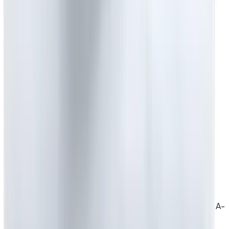
Bağlar Mah, Yavuz Sultan Selim Cad. 9. Sokak No:6 A-
Blok Kat:1 Güneşli Bağcılar / İstanbul Türkiye