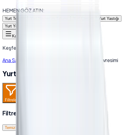
HEMEN GÖZ ATIN:
Yurt Tekstili
Yurt Nevresim Takımı
Yurt Çarşafı
Yurt Yastığı
Yurt Yorganı
Toptan Havlu
Kategoriler
Keşfetmek için bir kategori seçin
Ana Sayfa
/
Ürünler
/
Yurt Linens Grubu
/
Yurt Nevresimi
Yurt Nevresimi
Filtreler
Filtreler
Temizle