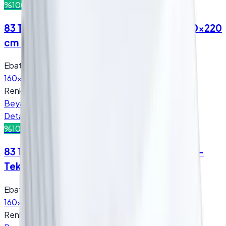
%100 Pamuk
160x220 cm
83 Tel Nevresim - (Sadece Nevresim) - 160x220
cm / Beyaz
Ebat
:
160x220 cm
Renk
:
Beyaz
Detay
Teklif Al
%100 Pamuk
160x220 cm
83 Tel Otel Nevresim - (Sadece Nevresim) -
Tek Kişilik - 160x220 cm / Beyaz
Ebat
:
160x220 cm
Renk
: