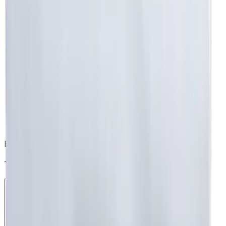
Beyaz Nevresim
Toptan destek ekibimiz burada 👋