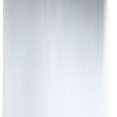
destek@beyaznevresim.com