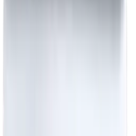
destek@beyaznevresim.com