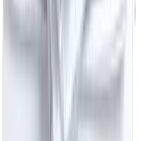
Kurumsal
Hakkımızda
Tahsilat
Referanslar
Blog
Sözlük
İletişim
Sitemap
Otel Tekstili Toptan Fiyat Listesi