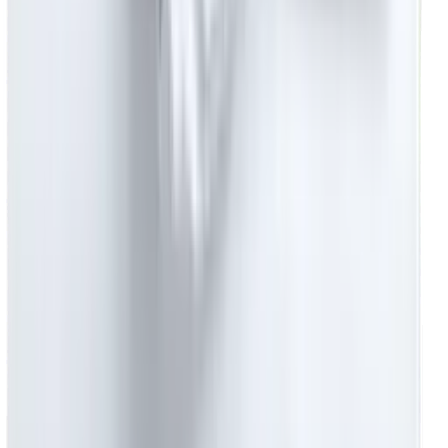
Kategoriler
Yurt Tekstili
Yurt Nevresim Takımı
Yurt Çarşafı
Yurt Yastığı
Yurt Yorganı
Toptan Havlu
Hesaplama Araçları
Otel için Hesapla
Hastane için Hesapla
Yurt için Hesapla
Ev için Hesapla
İletişim