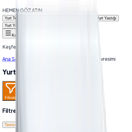
HEMEN GÖZ ATIN:
Yurt Tekstili
Yurt Nevresim Takımı
Yurt Çarşafı
Yurt Yastığı
Yurt Yorganı
Toptan Havlu
Kategoriler
Keşfetmek için bir kategori seçin
Ana Sayfa
/
Ürünler
/
Yurt Linens Grubu
/
Yurt Nevresimi
Yurt Nevresimi
Filtreler
Filtreler
Temizle