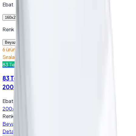
Ebat
160x220 cm
200x220 cm
Renk
Beyaz
6 ürün bulundu
Sıralama
83 Tel Nevresim - (Sade…
83 Tel Nevresim - (Sadece Nevresim) -
200x220 cm / Beyaz
Ebat
:
200x220 cm
Renk
:
Beyaz
Detay
Teklif Al