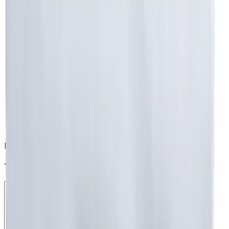
Beyaz Nevresim
Toptan destek ekibimiz burada 👋