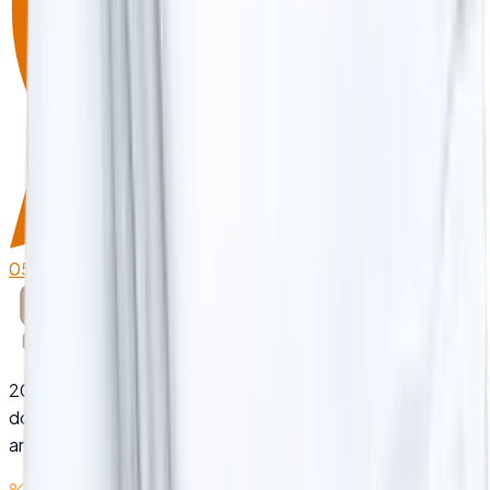
0532 776 40 80
Üreticiden Fiyat Al
2005'ten bu yana otel, hastane ve yurt tekstilinde
dogrudan uretici ve guvenilir tedarik ortagi. Kalite, sureklilik
and dogru fiyat bir arada.
%100 Pamuk
Yerli Üretim
20+ Yıl Deneyim
Otel Tekstili