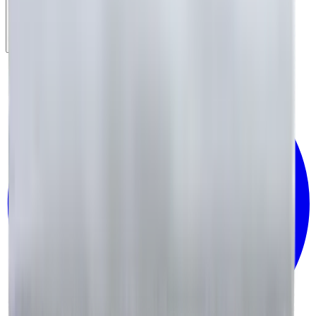
Canlı Destek
Şu an çevrimiçi