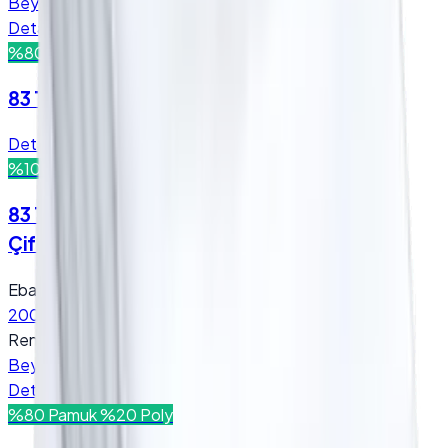
Beyaz
Detay
Teklif Al
%80 Pamuk %20 Poly
83 Tel Nevresim - (Sadece Nevresim)
Detay
Teklif Al
%100 Pamuk
200x220 cm
83 Tel Otel Nevresim - (Sadece Nevresim) -
Çift Kişilik - 200x220 cm / Beyaz
Ebat
:
200x220 cm
Renk
:
Beyaz
Detay
Teklif Al
%80 Pamuk %20 Poly