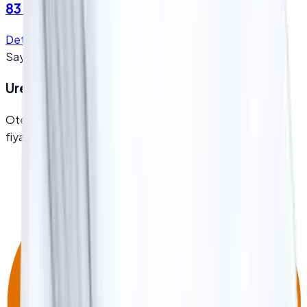
83 Tel Otel Nevresim - (Sadece Nevresim)
Detay
Teklif Al
Sayfa
1
/
1
Ureticiden Toptan Fiyat Almak Ister misiniz?
Otel, hastane ve kurumsal alimlarda dogrudan uretici
fiyatlari ve proje bazli teklif sunuyoruz.