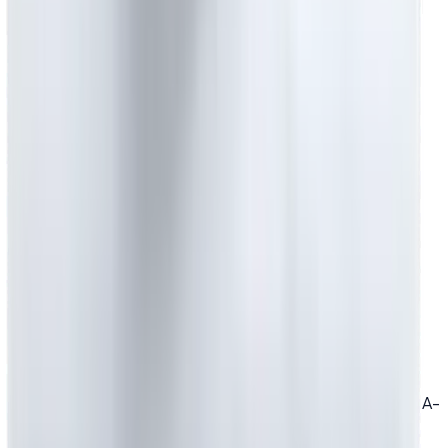
Bağlar Mah, Yavuz Sultan Selim Cad. 9. Sokak No:6 A-
Blok Kat:1 Güneşli Bağcılar / İstanbul Türkiye