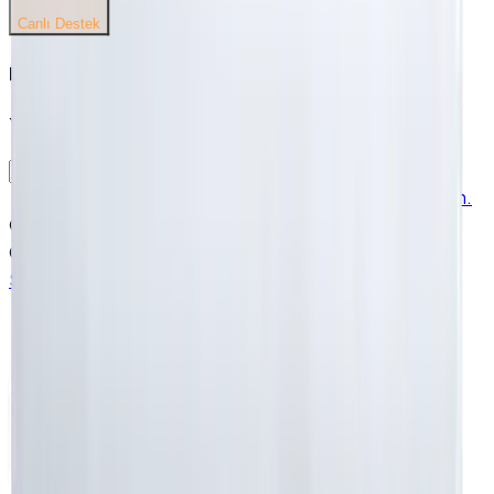
Canlı Destek
Bülten
Yeni ürün ve kampanyalardan ilk siz haberdar olun.
Kampanya ve bilgilendirme e-postaları almak istiyorum.
©
2026
Beyaz Nevresim.
Tüm hakları saklıdır.
Güvenli Ödeme
VISA
MC
TROY
İyzico
Param
Sözlük
Yasal Evraklar
Sitemap