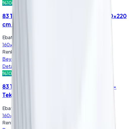
%100 Pamuk
160x220 cm
83 Tel Nevresim - (Sadece Nevresim) - 160x220
cm / Beyaz
Ebat
:
160x220 cm
Renk
:
Beyaz
Detay
Teklif Al
%100 Pamuk
160x220 cm
83 Tel Otel Nevresim - (Sadece Nevresim) -
Tek Kişilik - 160x220 cm / Beyaz
Ebat
:
160x220 cm
Renk
: