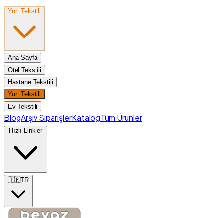
Yurt Tekstili
Ana Sayfa
Otel Tekstili
Hastane Tekstili
Yurt Tekstili
Ev Tekstili
Blog
Arşiv Siparişler
Katalog
Tüm Ürünler
Hızlı Linkler
🇹🇷
TR